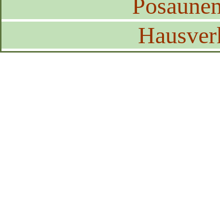
Posaune
Hausver