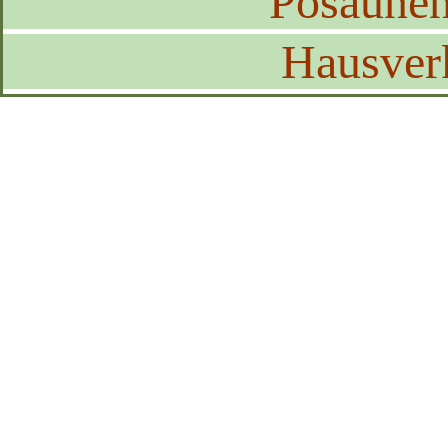
Posaune
Hausver