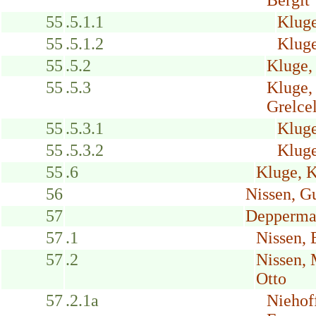
55
.5.1.1
Kluge
55
.5.1.2
Kluge
55
.5.2
Kluge, 
55
.5.3
Kluge,
Grelce
55
.5.3.1
Klug
55
.5.3.2
Kluge
55
.6
Kluge, K
56
Nissen, G
57
Depperman
57
.1
Nissen, 
57
.2
Nissen,
Otto
57
.2.1a
Niehof