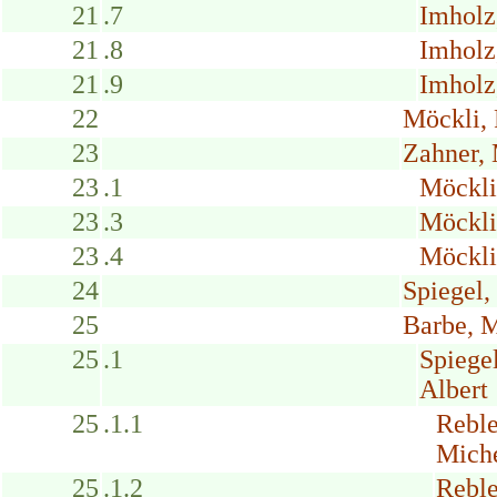
21
.7
Imholz
21
.8
Imholz
21
.9
Imholz
22
Möckli, 
23
Zahner, 
23
.1
Möckli
23
.3
Möckli
23
.4
Möckli
24
Spiegel,
25
Barbe, 
25
.1
Spiege
Albert
25
.1.1
Reble
Miche
25
.1.2
Reble