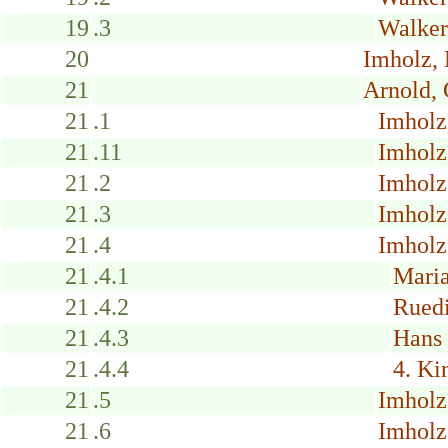
19
.3
Walker
20
Imholz, 
21
Arnold, 
21
.1
Imholz
21
.11
Imholz
21
.2
Imholz
21
.3
Imholz
21
.4
Imholz
21
.4.1
Mari
21
.4.2
Rued
21
.4.3
Hans
21
.4.4
4. Ki
21
.5
Imholz
21
.6
Imholz