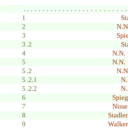
.
.
.
.
.
.
.
.
.
.
.
.
.
.
.
.
.
.
.
.
.
.
.
.
.
.
1
St
2
N.N
3
Spi
3
.2
St
4
N.N.
5
N.N.
5
.2
N.N
5
.2.1
N.
5
.2.2
N.
6
Spieg
7
Nisse
8
Stadler
9
Walker