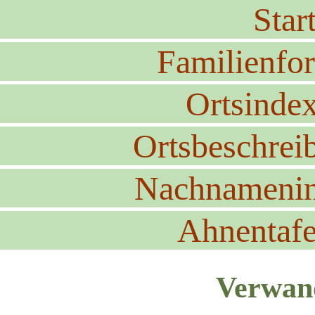
Start
Familienfo
Ortsinde
Ortsbeschrei
Nachnameni
Ahnentafe
Verwand