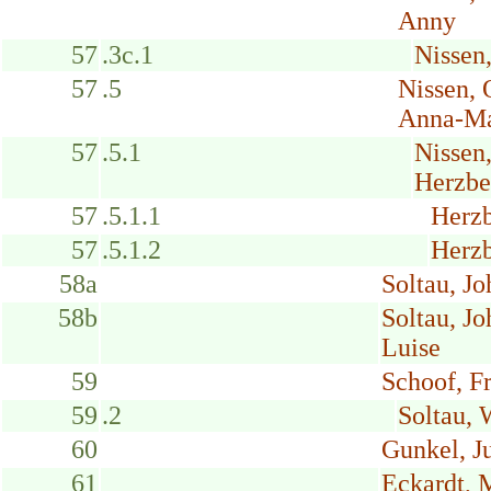
Anny
57
.3c.1
Nissen
57
.5
Nissen,
Anna-Ma
57
.5.1
Nissen
Herzbe
57
.5.1.1
Herzb
57
.5.1.2
Herzb
58a
Soltau, J
58b
Soltau, J
Luise
59
Schoof, F
59
.2
Soltau, 
60
Gunkel, Ju
61
Eckardt, 