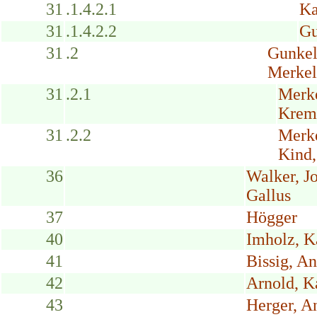
31
.1.4.2.1
Ka
31
.1.4.2.2
Gu
31
.2
Gunkel
Merkel
31
.2.1
Merk
Krem
31
.2.2
Merke
Kind,
36
Walker, J
Gallus
37
Högger
40
Imholz, K
41
Bissig, A
42
Arnold, K
43
Herger, A