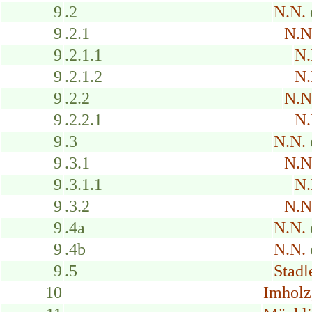
9
.2
N.N.
9
.2.1
N.N
9
.2.1.1
N.
9
.2.1.2
N.
9
.2.2
N.N
9
.2.2.1
N.
9
.3
N.N.
9
.3.1
N.N
9
.3.1.1
N.
9
.3.2
N.N
9
.4a
N.N.
9
.4b
N.N.
9
.5
Stadl
10
Imholz